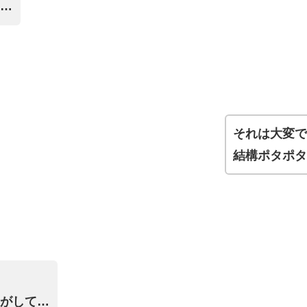
…
それは大変
結構ポタポ
がして…