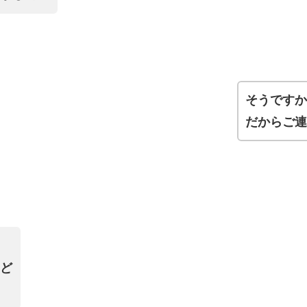
そうです
だからご
ど