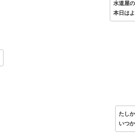
水道屋
本日は
たし
いつ