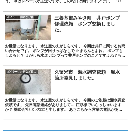
う。 今はレバー式が主流ですが、この蛇口は回すタイプです。 「ハン
ドル式」といいます。 このハンドル式の蛇口...
三養基郡みやき町 井戸ポンプ
ボイラー、井戸など特殊な修理対応事例紹介
修理依頼 ポンプ交換しまし
た。
お世話になります。 水道屋のえがしらです。 今回は井戸に関するお問
い合わせです。 ポンプが回りっぱなしで 止まらんとよね。 ポンプも
しよると？ えがしら水道 ポンプって井戸ポンプのことですよね？もち
ろんやっております。 テラルってわかる？と...
久留米市 漏水調査依頼 漏水
ボイラー、井戸など特殊な修理対応事例紹介
箇所発見しました。
お世話になります。 水道屋のえがしらです。 今回のご依頼は漏水調査
依頼です。 先日電話連絡がありまして… 江頭様でいらっしゃいます
か？ 株式会社〇〇の□□と申します。 あちこちから営業の電話があり
ますので 今回もそれかと思いました。 えがし...