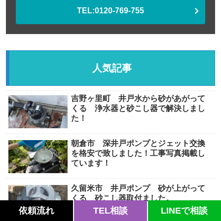
TEL:0120-769-755
人気記事
吉野ヶ里町 井戸水から砂があがって
くる 浄水器と砂こし器で解決しまし
た！
朝倉市 深井戸ポンプとジェット交換
を格安で致しました！工事写真掲載し
ています！
久留米市 井戸ポンプ 砂が上がって
くる 砂こし器取付ました。
依頼流れ
TEL相談
LINEで相談