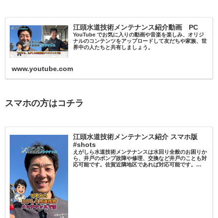
江頭水道技術メンテナンス紹介動画 PC
YouTube でお気に入りの動画や音楽を楽しみ、オリジ
ナルのコンテンツをアップロードして友だちや家族、世
界中の人たちと共有しましょう。
www.youtube.com
スマホの方はコチラ
江頭水道技術メンテナンス紹介 スマホ版
#shots
えがしら水道技術メンテナンスは水回り全般のお困りか
ら、井戸のポンプ故障や修理、交換など井戸のことも対
応可能です。佐賀近隣地区であれば対応可能です。
TEL:0120-769-755HPもぜひご覧ください。久留米 #筑
紫野 #上峰町 #みやき町…