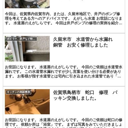
今回は、佐賀県内佐賀市内、または、久留米地区で、井戸のポンプ修
理を考えてある方へのアドバイスです。 えがしら水道 お世話になりま
す。 水道屋のえがしらです。 今回は井戸ポンプの修理の実例を紹介し
ながら今井戸のポンプ修理を考えてある方に向けた...
久留米市 水道管から水漏れ
ボイラー、井戸など特殊な修理対応事例紹介
銅管 お安く修理しました
お世話になります。 水道屋のえがしらです。 今回のご依頼は水道管水
漏れです。 この水道管水漏れですが少し言葉を使い分ける必要があり
ます。 お客様が指す水道管とは宅内に引き込まれた水道管であり「水
を運ぶ給水管」と「お湯を運ぶ給湯管」の大きく２...
佐賀県鳥栖市 蛇口 修理 パ
キッチンの相談事例
ッキン交換しました。
お世話になります。 水道屋のえがしらです。 今回のご依頼は蛇口の修
理です。 依頼か所は「浴室」です。 まずは写真をみていただきましょ