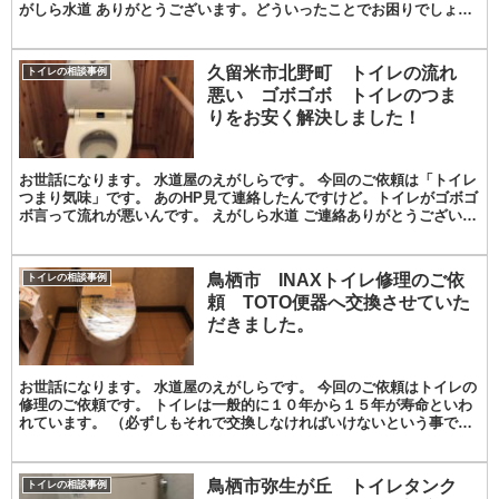
がしら水道 ありがとうございます。どういったことでお困りでしょう
か？ 実はウォシュレットがこわれちゃって…孫...
久留米市北野町 トイレの流れ
トイレの相談事例
悪い ゴボゴボ トイレのつま
りをお安く解決しました！
お世話になります。 水道屋のえがしらです。 今回のご依頼は「トイレ
つまり気味」です。 あのHP見て連絡したんですけど。トイレがゴボゴ
ボ言って流れが悪いんです。 えがしら水道 ご連絡ありがとうございま
す！嬉しいです。 えがしら水道 そうなんで...
鳥栖市 INAXトイレ修理のご依
トイレの相談事例
頼 TOTO便器へ交換させていた
だきました。
お世話になります。 水道屋のえがしらです。 今回のご依頼はトイレの
修理のご依頼です。 トイレは一般的に１０年から１５年が寿命といわ
れています。 （必ずしもそれで交換しなければいけないという事では
ありません） 近年、車と同じように電子化が進み...
鳥栖市弥生が丘 トイレタンク
トイレの相談事例