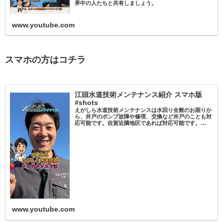
界中の人たちと共有しましょう。
www.youtube.com
スマホの方はコチラ
江頭水道技術メンテナンス紹介 スマホ版
#shots
えがしら水道技術メンテナンスは水回り全般のお困りか
ら、井戸のポンプ故障や修理、交換など井戸のことも対
応可能です。佐賀近隣地区であれば対応可能です。
TEL:0120-769-755HPもぜひご覧ください。久留米 #筑
紫野 #上峰町 #みやき町…
www.youtube.com