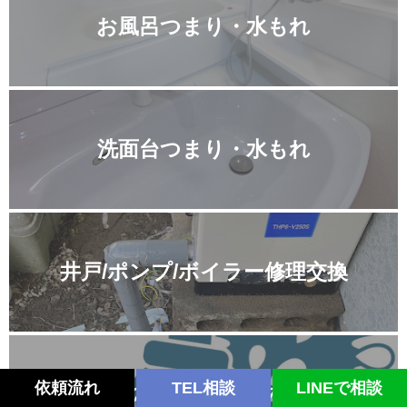
お風呂つまり・水もれ
洗面台つまり・水もれ
井戸/ポンプ/ボイラー修理交換
依頼流れ
TEL相談
LINEで相談
その他水のトラブル