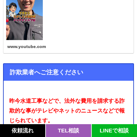
紫野 #上峰町 #みやき町…
www.youtube.com
詐欺業者へご注意ください
昨今水道工事などで、法外な費用を請求する詐
欺的な事がテレビやネットのニュースなどで報
じられています。
依頼流れ
TEL相談
LINEで相談