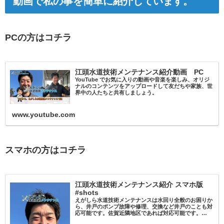
動画で私の事を簡単に紹介しています。
PCの方はコチラ
江頭水道技術メンテナンス紹介動画 PC
YouTube でお気に入りの動画や音楽を楽しみ、オリジ
ナルのコンテンツをアップロードして友だちや家族、世
界中の人たちと共有しましょう。
www.youtube.com
スマホの方はコチラ
江頭水道技術メンテナンス紹介 スマホ版
#shots
えがしら水道技術メンテナンスは水回り全般のお困りか
ら、井戸のポンプ故障や修理、交換など井戸のことも対
応可能です。佐賀近隣地区であれば対応可能です。
TEL:0120-769-755HPもぜひご覧ください。久留米 #筑